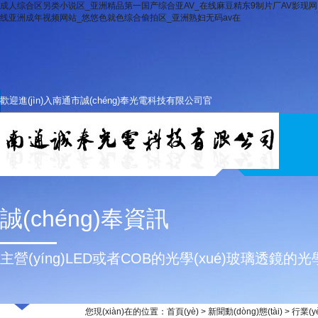
成人综合区另类小说区_亚洲精品第一国产综合亚AV_在线麻豆精东9制片厂AV影现网 _
线亚洲成年视频网站_悠悠色就色综合偷拍区_亚洲熟妇无码av在
歡迎進(jìn)入南通市誠(chéng)奉光電科技有限公司官
網(wǎng)
誠(chéng)奉資訊
主營(yíng)LED或者COB的光學(xué)玻璃透鏡的光學(x
您現(xiàn)在的位置：
首頁(yè)
>
新聞動(dòng)態(tài)
> 行業(y