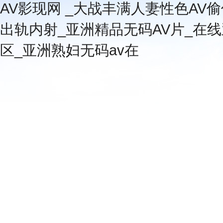
AV影现网 _大战丰满人妻性色AV偷
出轨内射_亚洲精品无码AV片_在
区_亚洲熟妇无码av在