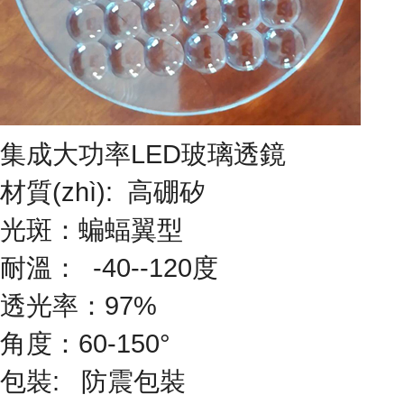
集成大功率LED玻璃透鏡
材質(zhì): 高硼矽
光斑：蝙蝠翼型
耐溫： -40--120度
透光率：97%
角度：60-150°
包裝: 防震包裝