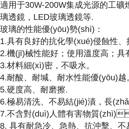
適用于30W-200W集成光源的工礦燈
璃透鏡，LED玻璃透鏡等.
玻璃的性能優(yōu)勢(shì)：
1.具有良好的抗化學(xué)侵蝕性
2.機(jī)械性能好；使用溫度高
3.材料細(xì)密，不吸水。
4.耐酸、耐堿、耐水性能優(yōu)越
5.硬度高、耐磨擦.
6.極易清洗、不易結(jié)漬，長(z
7.不含對(duì)人體有害物質(zhì
8.
具有耐急冷、急熱、抗沖擊、