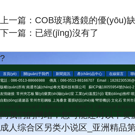
上一篇：
COB玻璃透鏡的優(yōu)缺點
下一篇：已經(jīng)沒有了
?
首頁(yè)
關(guān)于我們
新聞資訊
產(chǎn)品中心
在線留言
聯
電話：086-0513-88666988 傳真：086-0513-88166707 Email：
1828230536@
版權(quán)所有:南通市誠(chéng)奉光電科技有限公司
蘇ICP備18055954號(hào)-2
友情鏈接:
常州夾芯板
醫(yī)藥實(shí)驗(yàn)室
工業(yè)溫度計(jì)
電動(dòng)推桿
噴
自動(dòng)過濾器
常州市彩鋼板
上海桑拿
覆膜砂設(shè)備
彎管機(jī)
文化石
常州市
友情鏈接
活動(dòng)板房
南通調(diào)查公司
不銹鋼真空泵
活動(dòng)房
南通綠植
问我们的网站，您可能还对以下资
高分子量聚乙烯異型材
南通吊車
南通吊車出租
成人综合区另类小说区_亚洲精品第